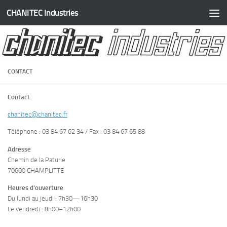
CHANITEC Industries
Skip to content
CONTACT
Contact
chanitec@chanitec.fr
Téléphone : 03 84 67 62 34 / Fax : 03 84 67 65 88
Adresse
Chemin de la Paturie
70600 CHAMPLITTE
Heures d’ouverture
Du lundi au jeudi : 7h30—16h30
Le vendredi : 8h00–12h00