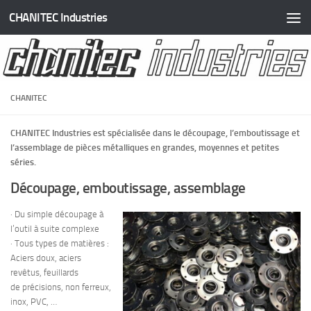
CHANITEC Industries
Skip to content
CHANITEC
CHANITEC Industries est spécialisée dans le découpage, l’emboutissage et
l’assemblage de pièces métalliques en grandes, moyennes et petites
séries.
Découpage, emboutissage, assemblage
· Du simple découpage à
l’outil à suite complexe
· Tous types de matières :
Aciers doux, aciers
revêtus, feuillards
de précisions, non ferreux,
inox, PVC, …